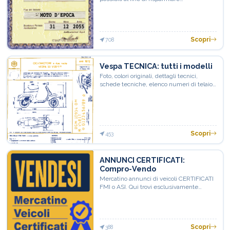
sull'assicurazione per veicoli d'epoca con
almeno 20 anni di età
Scopri
708
Vespa TECNICA: tutti i modelli
Foto, colori originali, dettagli tecnici,
schede tecniche, elenco numeri di telaio.
Rigorosamente tutto originale!
Scopri
453
ANNUNCI CERTIFICATI:
Compro-Vendo
Mercatino annunci di veicoli CERTIFICATI
FMI o ASI. Qui trovi esclusivamente
qualità!
Scopri
388