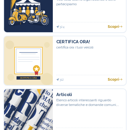
partecipiamo
Scopri
324
CERTIFICA ORA!
certifica ora i tuoi veicoli
Scopri
312
Articoli
Elenco articoli interessanti riguardo
diverse tematiche e domande comuni,
con links e materiale utile