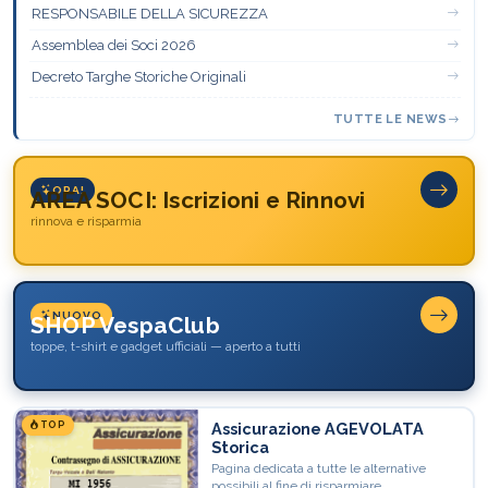
RESPONSABILE DELLA SICUREZZA
Assemblea dei Soci 2026
Decreto Targhe Storiche Originali
TUTTE LE NEWS
ORA!
AREA SOCI: Iscrizioni e Rinnovi
rinnova e risparmia
NUOVO
SHOP VespaClub
toppe, t-shirt e gadget ufficiali — aperto a tutti
TOP
Assicurazione AGEVOLATA
Storica
Pagina dedicata a tutte le alternative
possibili al fine di risparmiare