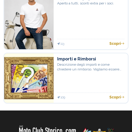
Aperto a tutti, sconti extra per i soci.
Scopri
113
Importi e Rimborsi
Descrizione degli importi e come
chiedere un rimborso. Vogliamo essere
trasparenti e a disposizione
Scopri
109