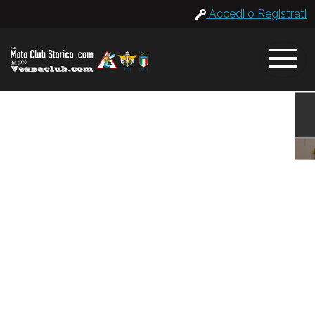
Accedi o Registrati
Registro Veicoli già Certificati
Database fotografico in HD
Previous
Next
Scopri di più