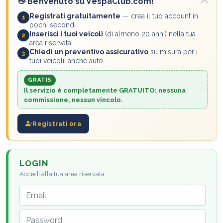
👋
Benvenuto su VespaClub.com!
Registrati gratuitamente
— crea il tuo account in
1
pochi secondi
Inserisci i tuoi veicoli
(di almeno 20 anni) nella tua
2
area riservata
Chiedi un preventivo assicurativo
su misura per i
3
tuoi veicoli, anche auto
GRATIS
Il servizio è completamente
GRATUITO
: nessuna
commissione, nessun vincolo.
Registrati ora
LOGIN
Accedi alla tua area riservata