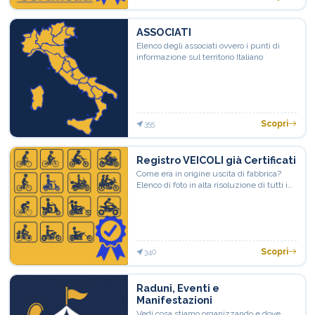
ASSOCIATI
Elenco degli associati ovvero i punti di
informazione sul territorio Italiano
Scopri
355
Registro VEICOLI già Certificati
Come era in origine uscita di fabbrica?
Elenco di foto in alta risoluzione di tutti i
veicoli già certificati, ovvero che hanno già
passato l'esame del tecnico esaminatore
ufficiale, al fine di prendere spunto per
capire come rispristinare l'originalità del
proprio mezzo
Scopri
340
Raduni, Eventi e
Manifestazioni
Vedi cosa stiamo organizzando e dove