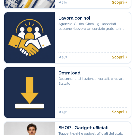
Scopri
275
Lavora con noi
Agenzie, Clubs, Circoli: gli associati
possono ricevere un servizio gratuito in
più e quindi offrire un servizio in più ai
loro clienti, filiali, soci.
Scopri
267
Download
Documenti istituzionali: verbali, circolari,
Statuto
Scopri
252
SHOP - Gadget ufficiali
Toppe, t-shirt e gadget ufficiali del club.