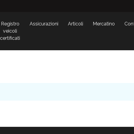
Registro
Assicurazioni
Articoli
Mercatino
Cont
veicoli
certificati