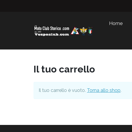
Home
Il tuo carrello
Il tuo carrello è vuoto.
Torna allo shop
.