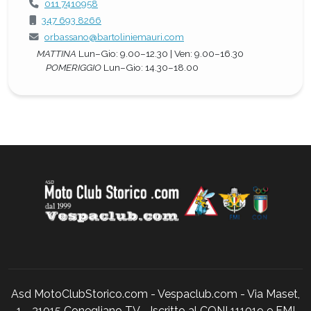
011 7410958
347 693 8266
orbassano@bartoliniemauri.com
MATTINA
Lun–Gio: 9.00–12.30 | Ven: 9.00–16.30
POMERIGGIO
Lun–Gio: 14.30–18.00
Asd MotoClubStorico.com - Vespaclub.com - Via Maset,
1 - 31015 Conegliano TV - Iscritto al CONI 111019 e FMI