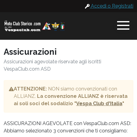
Accedi o Registrati
Assicurazioni
Assicurazioni agevolate riservate agli iscritti
VespaClub.com ASD
ATTENZIONE:
NON siamo convenzionati con
ALLIANZ.
La convenzione ALLIANZ è riservata
ai soli soci del sodalizio "
Vespa Club d'Italia
"
ASSICURAZIONI AGEVOLATE con VespaClub.com ASD:
Abbiamo selezionato 3 convenzioni che ti consigliamo: