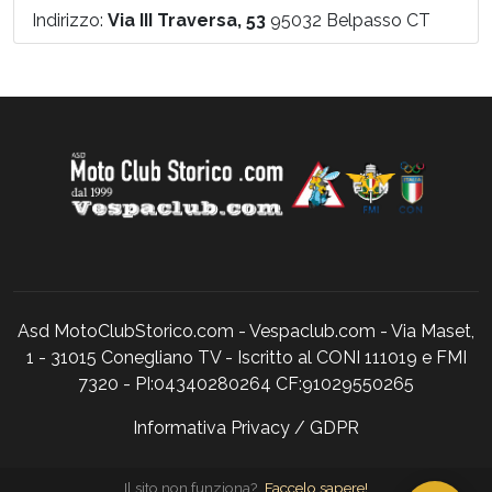
Indirizzo:
Via III Traversa, 53
95032 Belpasso CT
Asd MotoClubStorico.com - Vespaclub.com - Via Maset,
1 - 31015 Conegliano TV - Iscritto al CONI 111019 e FMI
7320 - PI:04340280264 CF:91029550265
Informativa Privacy / GDPR
Il sito non funziona?
Faccelo sapere!