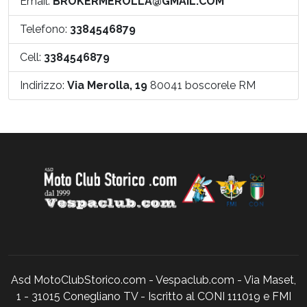
Email:
BROKERMEROLLA@GMAIL.COM
Telefono:
3384546879
Cell:
3384546879
Indirizzo:
Via Merolla, 19
80041 boscorele RM
Asd MotoClubStorico.com - Vespaclub.com - Via Maset,
1 - 31015 Conegliano TV - Iscritto al CONI 111019 e FMI