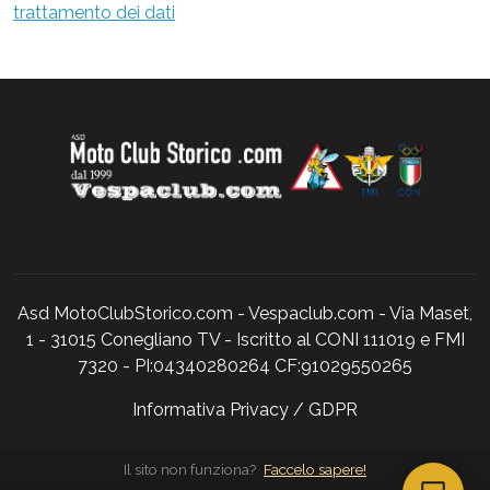
trattamento dei dati
Asd MotoClubStorico.com - Vespaclub.com - Via Maset,
1 - 31015 Conegliano TV - Iscritto al CONI 111019 e FMI
7320 - PI:04340280264 CF:91029550265
Informativa Privacy / GDPR
Il sito non funziona?
Faccelo sapere!