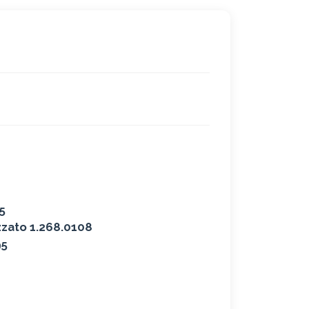
5
izzato 1.268.0108
95