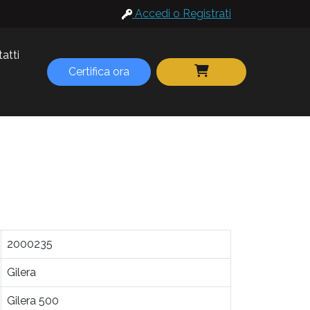
Accedi o Registrati
atti
Certifica ora
2000235
Gilera
Gilera 500