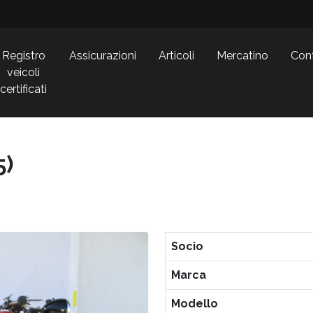
Registro
Assicurazioni
Articoli
Mercatino
Cont
veicoli
certificati
5)
Socio
Marca
Modello