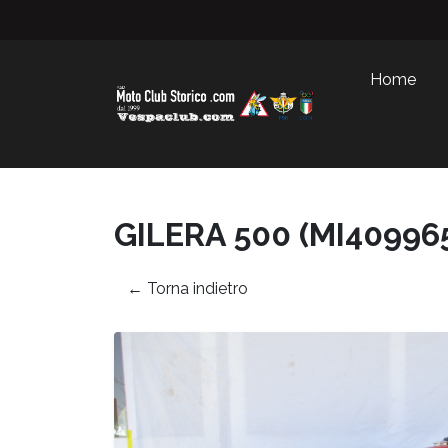
Home
GILERA 500 (MI40996
← Torna indietro