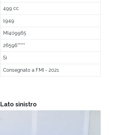
499 cc
1949
MI409965
26596*****
Sì
Consegnato a FMI - 2021
Lato sinistro